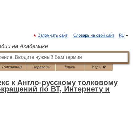
Запомнить сайт
Словарь на свой сайт
RU
едии на Академике
Толкования
Переводы
Книги
Игры ⚽
екс к Англо-русскому толковому
кращений по ВТ, Интернету и