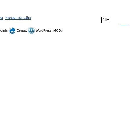
ка
,
Реклама на сайте
18+
omla,
Drupal,
WordPress, MODx.