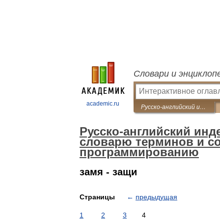
Словари и энциклоп
academic.ru
Русско-английский индекс к Англо-русскому толковому словарю терминов и сокращений по ВТ, Интернету и программированию
Русско-английский инд
словарю терминов и со
программированию
замя - защи
Страницы
←
предыдущая
1
2
3
4